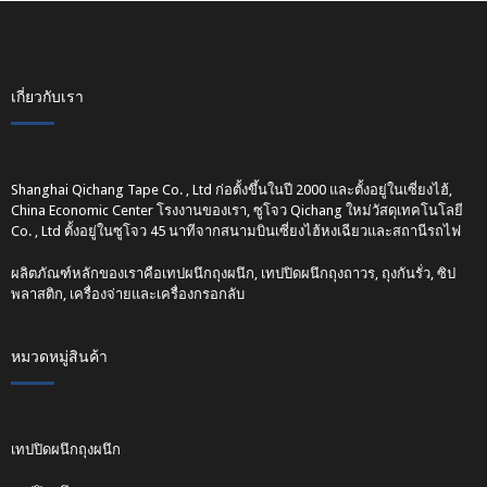
เกี่ยวกับเรา
Shanghai Qichang Tape Co. , Ltd ก่อตั้งขึ้นในปี 2000 และตั้งอยู่ในเซี่ยงไฮ้,
China Economic Center โรงงานของเรา, ซูโจว Qichang ใหม่วัสดุเทคโนโลยี
Co. , Ltd ตั้งอยู่ในซูโจว 45 นาทีจากสนามบินเซี่ยงไฮ้หงเฉียวและสถานีรถไฟ
ผลิตภัณฑ์หลักของเราคือเทปผนึกถุงผนึก, เทปปิดผนึกถุงถาวร, ถุงกันรั่ว, ซิป
พลาสติก, เครื่องจ่ายและเครื่องกรอกลับ
หมวดหมู่สินค้า
เทปปิดผนึกถุงผนึก