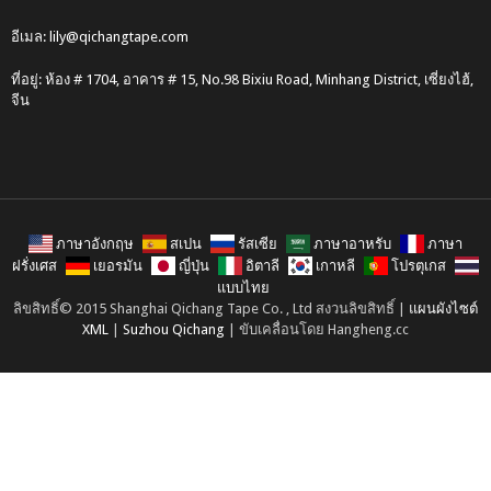
อีเมล:
lily@qichangtape.com
ที่อยู่: ห้อง # 1704, อาคาร # 15, No.98 Bixiu Road, Minhang District, เซี่ยงไฮ้,
จีน
ภาษาอังกฤษ
สเปน
รัสเซีย
ภาษาอาหรับ
ภาษา
ฝรั่งเศส
เยอรมัน
ญี่ปุ่น
อิตาลี
เกาหลี
โปรตุเกส
แบบไทย
ลิขสิทธิ์© 2015 Shanghai Qichang Tape Co. , Ltd สงวนลิขสิทธิ์ |
แผนผังไซต์
XML
|
Suzhou Qichang
| ขับเคลื่อนโดย Hangheng.cc