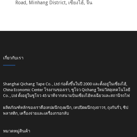
Road, Minhang District, เซี่ยงไฮ้, จีน
เกี่ยวกับเรา
Shanghai Qichang Tape Co. , Ltd ก่อตั้งขึ้นในปี 2000 และตั้งอยู่ในเซี่ยงไฮ้,
China Economic Center โรงงานของเรา, ซูโจว Qichang ใหม่วัสดุเทคโนโลยี
Co. , Ltd ตั้งอยู่ในซูโจว 45 นาทีจากสนามบินเซี่ยงไฮ้หงเฉียวและสถานีรถไฟ
ผลิตภัณฑ์หลักของเราคือเทปผนึกถุงผนึก, เทปปิดผนึกถุงถาวร, ถุงกันรั่ว, ซิป
พลาสติก, เครื่องจ่ายและเครื่องกรอกลับ
หมวดหมู่สินค้า