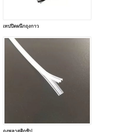
เทปปิดผนึกถุงกาว
ถุงพลาสติกซิป