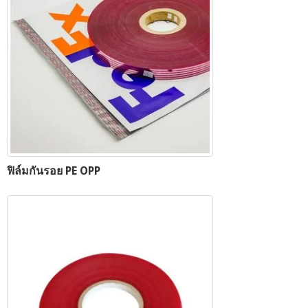
ฟิล์มกันรอย PE OPP