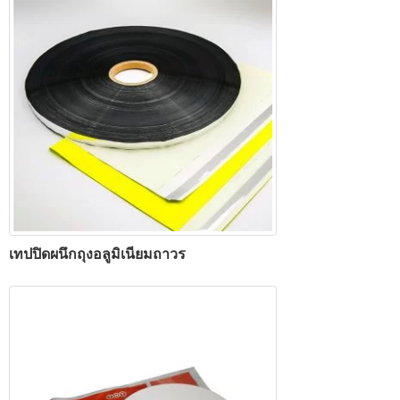
เทปปิดผนึกถุงอลูมิเนียมถาวร