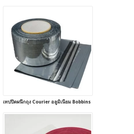
เทปปิดผนึกถุง Courier อลูมิเนียม Bobbins