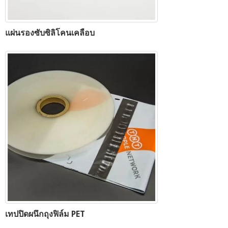
แผ่นรองซับซิลิโคนเคลือบ
เทปปิดผนึกถุงฟิล์ม PET