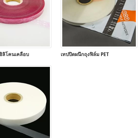
ซิลิโคนเคลือบ
เทปปิดผนึกถุงฟิล์ม PET