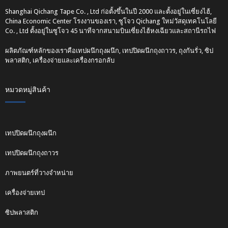
Shanghai Qichang Tape Co. , Ltd ก่อตั้งขึ้นในปี 2000 และตั้งอยู่ในเซี่ยงไฮ้,
China Economic Center โรงงานของเรา, ซูโจว Qichang ใหม่วัสดุเทคโนโลยี
Co. , Ltd ตั้งอยู่ในซูโจว 45 นาทีจากสนามบินเซี่ยงไฮ้หงเฉียวและสถานีรถไฟ
ผลิตภัณฑ์หลักของเราคือเทปผนึกถุงผนึก, เทปปิดผนึกถุงถาวร, ถุงกันรั่ว, ซิป
พลาสติก, เครื่องจ่ายและเครื่องกรอกลับ
หมวดหมู่สินค้า
เทปปิดผนึกถุงผนึก
เทปปิดผนึกถุงถาวร
ภาพยนตร์ที่วางจำหน่าย
เครื่องจ่ายเทป
ซิปพลาสติก