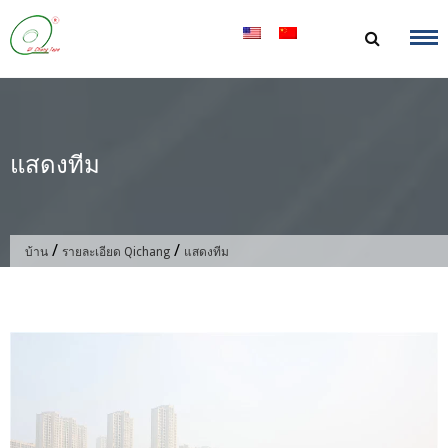
ข้าม
ไป
ที่
เนื้อหา
แสดงทีม
/
/
บ้าน
รายละเอียด Qichang
แสดงทีม