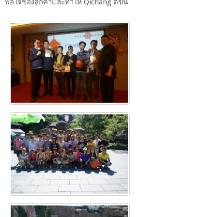
พอใจของลูกค้าและทำให้ Qichang ดีขึ้น