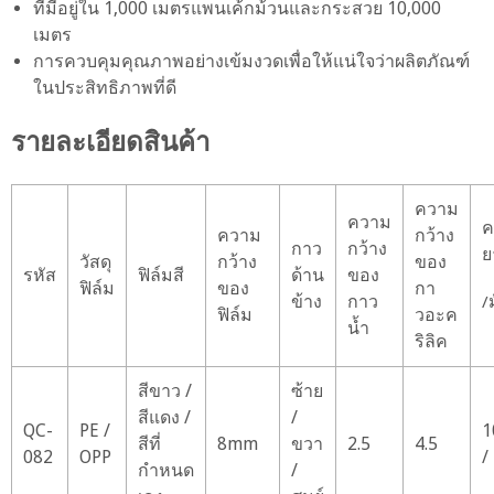
ที่มีอยู่ใน 1,000 เมตรแพนเค้กม้วนและกระสวย 10,000
เมตร
การควบคุมคุณภาพอย่างเข้มงวดเพื่อให้แน่ใจว่าผลิตภัณฑ์
ในประสิทธิภาพที่ดี
รายละเอียดสินค้า
ความ
ความ
ค
ความ
กว้าง
กาว
กว้าง
ย
วัสดุ
กว้าง
ของ
รหัส
ฟิล์มสี
ด้าน
ของ
ฟิล์ม
ของ
กา
ข้าง
กาว
/
ฟิล์ม
วอะค
น้ำ
ริลิค
สีขาว /
ซ้าย
สีแดง /
/
QC-
PE /
1
สีที่
8mm
ขวา
2.5
4.5
082
OPP
/
กำหนด
/