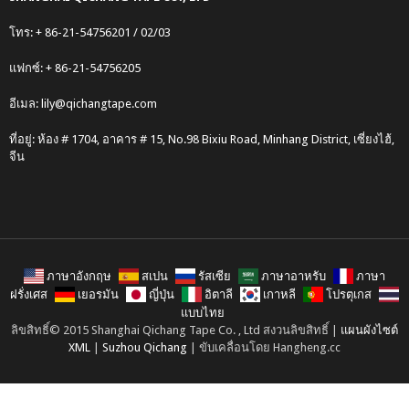
โทร: + 86-21-54756201 / 02/03
แฟกซ์: + 86-21-54756205
อีเมล:
lily@qichangtape.com
ที่อยู่: ห้อง # 1704, อาคาร # 15, No.98 Bixiu Road, Minhang District, เซี่ยงไฮ้,
จีน
ภาษาอังกฤษ
สเปน
รัสเซีย
ภาษาอาหรับ
ภาษา
ฝรั่งเศส
เยอรมัน
ญี่ปุ่น
อิตาลี
เกาหลี
โปรตุเกส
แบบไทย
ลิขสิทธิ์© 2015 Shanghai Qichang Tape Co. , Ltd สงวนลิขสิทธิ์ |
แผนผังไซต์
XML
|
Suzhou Qichang
| ขับเคลื่อนโดย Hangheng.cc