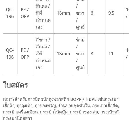
สีแดง /
/
QC-
PE /
1
สีที่
18mm
ขวา
6
9.5
196
OPP
/
กำหนด
/
เอง
ศูนย์
สีขาว /
ซ้าย
สีแดง /
/
QC-
PE /
1
สีที่
18mm
ขวา
8
11
198
OPP
/
กำหนด
/
เอง
ศูนย์
ใบสมัคร
เหมาะสำหรับการปิดผนึกถุงพลาสติก BOPP / HDPE เช่นกระเป๋า
เสื้อผ้า, ถุงถุงเท้า, ถุงของขวัญ, ร้านขายชุดชั้นใน, กระเป๋าเสื้อยืด,
กระเป๋าเครื่องเขียน, กระเป๋าโน๊ตบุ๊ค, กระเป๋าของเล่น, กระเป๋าหวี,
กระเป๋านิตยสาร