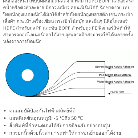
ผนึกสองหน้า เทปปิดผนึกถุง ผลิตจากฟิล์ม HDPE/BOPP และอะคริลิ
คน้ำหรือตัวทำละลาย มีกาวเหนียว คอนเฟิร์มได้ดี ฉีกขาดง่าย เทป
ปิดผนึกถุงแบบผนึกได้มักใช้สำหรับปิดผนึกถุงพลาสติก เช่น กระเป๋า
เสื้อผ้า กระเป๋าเครื่องเขียน กระเป๋าโน้ตบุ๊ก และอื่นๆ นี่คือไลเนอร์
HDPE สำหรับถุง PP และซับ BOPP สำหรับถุง PE ฟิงเกอร์ลิฟทำให้
สามารถถอดไลเนอร์ออกได้ง่าย ถุงพลาสติกสามารถใช้ได้หลายครั้ง
หลังจากการปิดผนึก
คุณสมบัติป้องกันไฟฟ้าสถิตย์ที่ดี
แอพลิเคชันอุณหภูมิ: -5 ℃ถึง 50 ℃
สิ่งพิมพ์ที่กำหนดเองได้รับการต้อนรับอย่างอบอุ่น
การยกนิ้วด้วยนิ้วสามารถทำให้การขนย้ายออกได้ง่าย