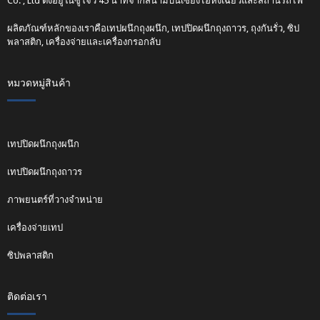
Co. , Ltd ตั้งอยู่ในซูโจว 45 นาทีจากสนามบินเซี่ยงไฮ้หงเฉียวและสถานีรถไฟ
ผลิตภัณฑ์หลักของเราคือเทปผนึกถุงผนึก, เทปปิดผนึกถุงถาวร, ถุงกันรั่ว, ซิป
พลาสติก, เครื่องจ่ายและเครื่องกรอกลับ
หมวดหมู่สินค้า
เทปปิดผนึกถุงผนึก
เทปปิดผนึกถุงถาวร
ภาพยนตร์ที่วางจำหน่าย
เครื่องจ่ายเทป
ซิปพลาสติก
ติดต่อเรา