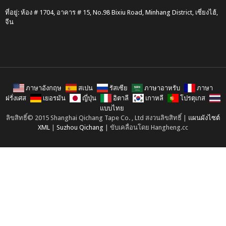
ที่อยู่: ห้อง # 1704, อาคาร # 15, No.98 Bixiu Road, Minhang District, เซี่ยงไฮ้,
จีน
ภาษาอังกฤษ
สเปน
รัสเซีย
ภาษาอาหรับ
ภาษา
ฝรั่งเศส
เยอรมัน
ญี่ปุ่น
อิตาลี
เกาหลี
โปรตุเกส
แบบไทย
ลิขสิทธิ์© 2015 Shanghai Qichang Tape Co. , Ltd สงวนลิขสิทธิ์ |
แผนผังไซต์
XML
|
Suzhou Qichang
| ขับเคลื่อนโดย Hangheng.cc