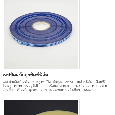
เทปปิดผนึกถุงพิมพ์ฟิล์ม
แนะนำผลิตภัณฑ์ Qichang เทปปิดผนึกถุงถาวรประกอบด้วยฟิล์มเคลือบซิลิ
โคน (PEPA/BOPP/อลูมิเนียม) กาวร้อนละลาย กาวอะคริลิค และ PET เหมาะ
สำหรับการปิดผนึกถุงรักษาความปลอดภัยแบบครั้งเดียว, ถุงส่งด่วน, ...