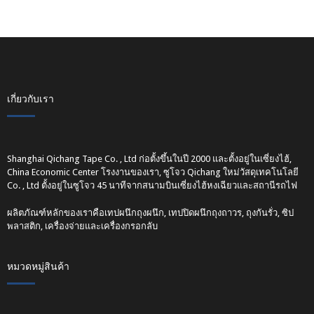
เกี่ยวกับเรา
Shanghai Qichang Tape Co. , Ltd ก่อตั้งขึ้นในปี 2000 และตั้งอยู่ในเซี่ยงไฮ้,
China Economic Center โรงงานของเรา, ซูโจว Qichang ใหม่วัสดุเทคโนโลยี
Co. , Ltd ตั้งอยู่ในซูโจว 45 นาทีจากสนามบินเซี่ยงไฮ้หงเฉียวและสถานีรถไฟ
ผลิตภัณฑ์หลักของเราคือเทปผนึกถุงผนึก, เทปปิดผนึกถุงถาวร, ถุงกันรั่ว, ซิป
พลาสติก, เครื่องจ่ายและเครื่องกรอกลับ
หมวดหมู่สินค้า