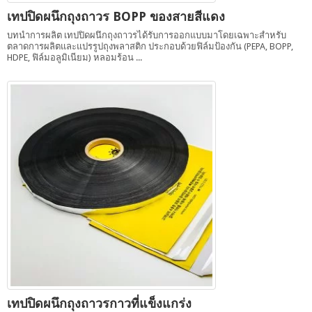
เทปปิดผนึกถุงถาวร BOPP ของสายสีแดง
บทนำการผลิต เทปปิดผนึกถุงถาวรได้รับการออกแบบมาโดยเฉพาะสำหรับ
ตลาดการผลิตและแปรรูปถุงพลาสติก ประกอบด้วยฟิล์มป้องกัน (PEPA, BOPP,
HDPE, ฟิล์มอลูมิเนียม) หลอมร้อน ...
เทปปิดผนึกถุงถาวรกาวที่แข็งแกร่ง