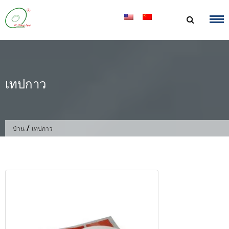
ข้าม
ไป
ที่
เนื้อหา
เทปกาว
/
บ้าน
เทปกาว