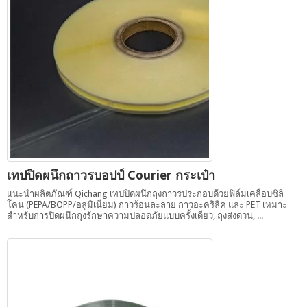
เทปปิดผนึกถาวรบอปป์ Courier กระเป๋า
แนะนำผลิตภัณฑ์ Qichang เทปปิดผนึกถุงถาวรประกอบด้วยฟิล์มเคลือบซิลิ
โคน (PEPA/BOPP/อลูมิเนียม) กาวร้อนละลาย กาวอะคริลิค และ PET เหมาะ
สำหรับการปิดผนึกถุงรักษาความปลอดภัยแบบครั้งเดียว, ถุงส่งด่วน, ...