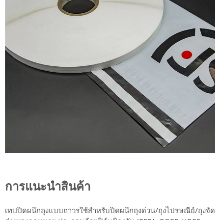
การแนะนำสินค้า
เทปปิดผนึกถุงแบบถาวรใช้สำหรับปิดผนึกถุงด่วน/ถุงไปรษณีย์/ถุงจัด