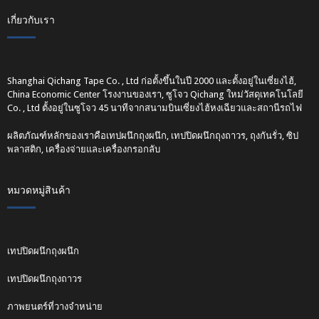
เกี่ยวกับเรา
Shanghai Qichang Tape Co. , Ltd ก่อตั้งขึ้นในปี 2000 และตั้งอยู่ในเซี่ยงไฮ้,
China Economic Center โรงงานของเรา, ซูโจว Qichang ใหม่วัสดุเทคโนโลยี
Co. , Ltd ตั้งอยู่ในซูโจว 45 นาทีจากสนามบินเซี่ยงไฮ้หงเฉียวและสถานีรถไฟ
ผลิตภัณฑ์หลักของเราคือเทปผนึกถุงผนึก, เทปปิดผนึกถุงถาวร, ถุงกันรั่ว, ซิป
พลาสติก, เครื่องจ่ายและเครื่องกรอกลับ
หมวดหมู่สินค้า
เทปปิดผนึกถุงผนึก
เทปปิดผนึกถุงถาวร
ภาพยนตร์ที่วางจำหน่าย