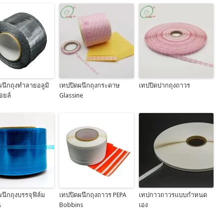
ผนึกถุงทำลายอลูมิ
เทปปิดผนึกถุงกระดาษ
เทปปิดปากถุงถาวร
อยล์
Glassine
นึกถุงบรรจุฟิล์ม
เทปปิดผนึกถุงถาวร PEPA
เทปกาวถาวรแบบกำหนด
น
Bobbins
เอง