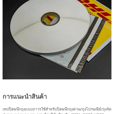
การแนะนำสินค้า
เทปปิดผนึกถุงแบบถาวรใช้สำหรับปิดผนึกถุงด่วน/ถุงไปรษณีย์/ถุงจัด