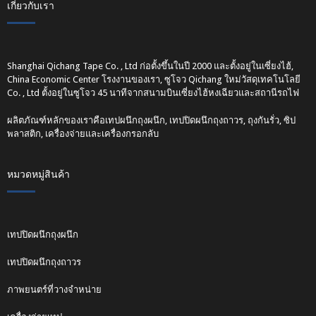
เกี่ยวกับเรา
Shanghai Qichang Tape Co. , Ltd ก่อตั้งขึ้นในปี 2000 และตั้งอยู่ในเซี่ยงไฮ้,
China Economic Center โรงงานของเรา, ซูโจว Qichang ใหม่วัสดุเทคโนโลยี
Co. , Ltd ตั้งอยู่ในซูโจว 45 นาทีจากสนามบินเซี่ยงไฮ้หงเฉียวและสถานีรถไฟ
ผลิตภัณฑ์หลักของเราคือเทปผนึกถุงผนึก, เทปปิดผนึกถุงถาวร, ถุงกันรั่ว, ซิป
พลาสติก, เครื่องจ่ายและเครื่องกรอกลับ
หมวดหมู่สินค้า
เทปปิดผนึกถุงผนึก
เทปปิดผนึกถุงถาวร
ภาพยนตร์ที่วางจำหน่าย