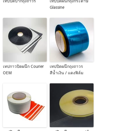
เทปปิดปากถุงถาวร
เทปปิดผนึกถุงกระดาษ
Glassine
เทปกาวปิดผนึก Courier
เทปปิดผนึกถุงถาวร
OEM
สีน้ำเงิน / แดงฟิล์ม