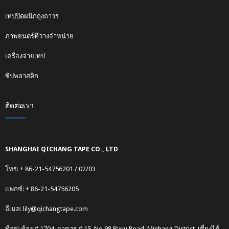
เทปปิดผนึกถุงถาวร
ภาพยนตร์ที่วางจำหน่าย
เครื่องจ่ายเทป
ซิปพลาสติก
ติดต่อเรา
SHANGHAI QICHANG TAPE CO., LTD
โทร: + 86-21-54756201 / 02/03
แฟกซ์: + 86-21-54756205
อีเมล:
lily@qichangtape.com
ที่อยู่: ห้อง # 1704, อาคาร # 15, No.98 Bixiu Road, Minhang District, เซี่ยงไฮ้,