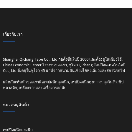
เกี่ยวกับเรา
Shanghai Qichang Tape Co. , Ltd ก่อตั้งขึ้นในปี 2000 และตั้งอยู่ในเซี่ยงไฮ้,
China Economic Center โรงงานของเรา, ซูโจว Qichang ใหม่วัสดุเทคโนโลยี
Co. , Ltd ตั้งอยู่ในซูโจว 45 นาทีจากสนามบินเซี่ยงไฮ้หงเฉียวและสถานีรถไฟ
ผลิตภัณฑ์หลักของเราคือเทปผนึกถุงผนึก, เทปปิดผนึกถุงถาวร, ถุงกันรั่ว, ซิป
พลาสติก, เครื่องจ่ายและเครื่องกรอกลับ
หมวดหมู่สินค้า
เทปปิดผนึกถุงผนึก