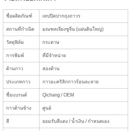
ชื่อผลิตภัณฑ์
เทปปิดปากถุงถาวร
สถานที่กำเนิด
มณฑลเจียงซูจีน (แผ่นดินใหญ่)
วัสดุฟิล์ม
กระดาษ
การพิมพ์
ที่มีจำหน่าย
ด้านกาว
สองด้าน
ประเภทกาว
กาวอะคริลิกกาวร้อนละลาย
ชื่อแบรนด์
Qichang / OEM
กาวด้านข้าง
ศูนย์
สี
ยอมรับสีแดง / น้ำเงิน / กำหนดเอง