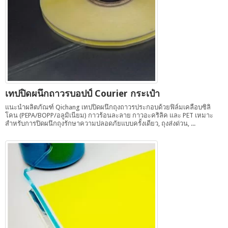
เทปปิดผนึกถาวรบอปป์ Courier กระเป๋า
แนะนำผลิตภัณฑ์ Qichang เทปปิดผนึกถุงถาวรประกอบด้วยฟิล์มเคลือบซิลิ
โคน (PEPA/BOPP/อลูมิเนียม) กาวร้อนละลาย กาวอะคริลิค และ PET เหมาะ
สำหรับการปิดผนึกถุงรักษาความปลอดภัยแบบครั้งเดียว, ถุงส่งด่วน, ...