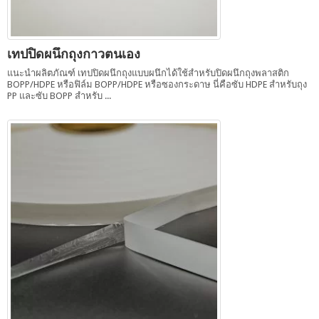
เทปปิดผนึกถุงกาวตนเอง
แนะนำผลิตภัณฑ์ เทปปิดผนึกถุงแบบผนึกได้ใช้สำหรับปิดผนึกถุงพลาสติก
BOPP/HDPE หรือฟิล์ม BOPP/HDPE หรือซองกระดาษ นี่คือซับ HDPE สำหรับถุง
PP และซับ BOPP สำหรับ ...