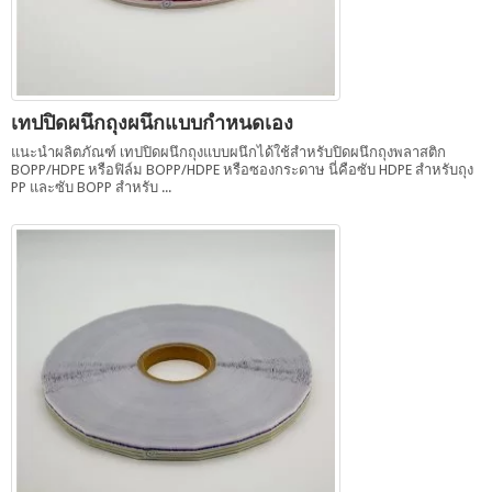
เทปปิดผนึกถุงผนึกแบบกำหนดเอง
แนะนำผลิตภัณฑ์ เทปปิดผนึกถุงแบบผนึกได้ใช้สำหรับปิดผนึกถุงพลาสติก
BOPP/HDPE หรือฟิล์ม BOPP/HDPE หรือซองกระดาษ นี่คือซับ HDPE สำหรับถุง
PP และซับ BOPP สำหรับ ...