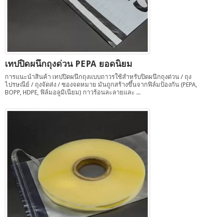
เทปปิดผนึกถุงด่วน PEPA ยอดนิยม
การแนะนำสินค้า เทปปิดผนึกถุงแบบถาวรใช้สำหรับปิดผนึกถุงด่วน / ถุง
ไปรษณีย์ / ถุงจัดส่ง / ซองจดหมาย มันถูกสร้างขึ้นจากฟิล์มป้องกัน (PEPA,
BOPP, HDPE, ฟิล์มอลูมิเนียม) กาวร้อนละลายและ ...