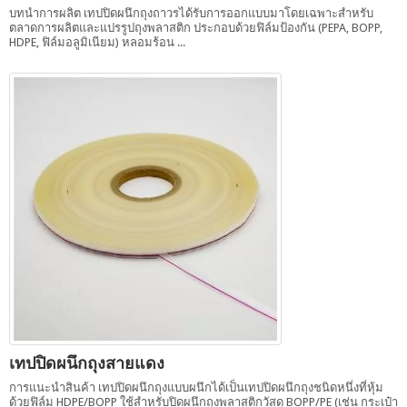
บทนำการผลิต เทปปิดผนึกถุงถาวรได้รับการออกแบบมาโดยเฉพาะสำหรับ
ตลาดการผลิตและแปรรูปถุงพลาสติก ประกอบด้วยฟิล์มป้องกัน (PEPA, BOPP,
HDPE, ฟิล์มอลูมิเนียม) หลอมร้อน ...
เทปปิดผนึกถุงสายแดง
การแนะนำสินค้า เทปปิดผนึกถุงแบบผนึกได้เป็นเทปปิดผนึกถุงชนิดหนึ่งที่หุ้ม
ด้วยฟิล์ม HDPE/BOPP ใช้สำหรับปิดผนึกถุงพลาสติกวัสดุ BOPP/PE (เช่น กระเป๋า