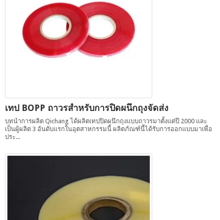
เทป BOPP ถาวรสำหรับการปิดผนึกถุงจัดส่ง
บทนำการผลิต Qichang ได้ผลิตเทปปิดผนึกถุงแบบถาวรมาตั้งแต่ปี 2000 และ
เป็นผู้ผลิต 3 อันดับแรกในอุตสาหกรรมนี้ ผลิตภัณฑ์นี้ได้รับการออกแบบมาเพื่อ
ประ...