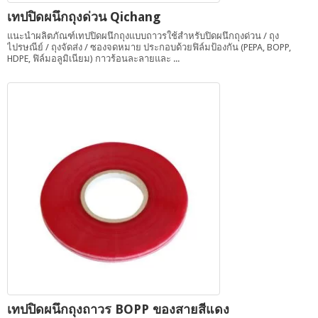
เทปปิดผนึกถุงด่วน Qichang
แนะนำผลิตภัณฑ์เทปปิดผนึกถุงแบบถาวรใช้สำหรับปิดผนึกถุงด่วน / ถุง
ไปรษณีย์ / ถุงจัดส่ง / ซองจดหมาย ประกอบด้วยฟิล์มป้องกัน (PEPA, BOPP,
HDPE, ฟิล์มอลูมิเนียม) กาวร้อนละลายและ ...
เทปปิดผนึกถุงถาวร BOPP ของสายสีแดง